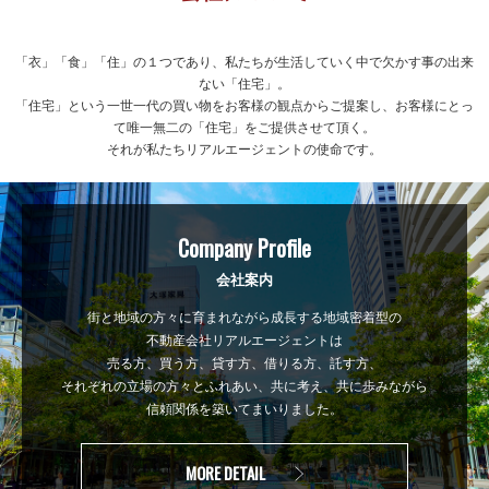
「衣」「食」「住」の１つであり、私たちが生活していく中で欠かす事の出来
ない「住宅」。
「住宅」という一世一代の買い物をお客様の観点からご提案し、お客様にとっ
て唯一無二の「住宅」をご提供させて頂く。
それが私たちリアルエージェントの使命です。
Company Profile
会社案内
街と地域の方々に育まれながら成長する地域密着型の
不動産会社リアルエージェントは
売る方、買う方、貸す方、借りる方、託す方、
それぞれの立場の方々とふれあい、共に考え、共に歩みながら
信頼関係を築いてまいりました。
MORE DETAIL