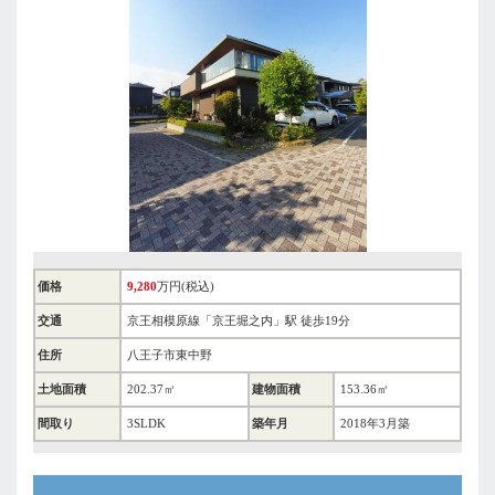
価格
9,280
万円(税込)
交通
京王相模原線「京王堀之内」駅 徒歩19分
住所
八王子市東中野
土地面積
202.37㎡
建物面積
153.36㎡
間取り
3SLDK
築年月
2018年3月築