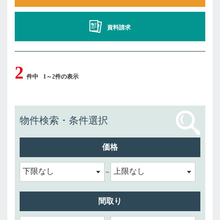
資料請求
2
件中
1～2件の表示
物件検索・条件選択
価格
～
間取り