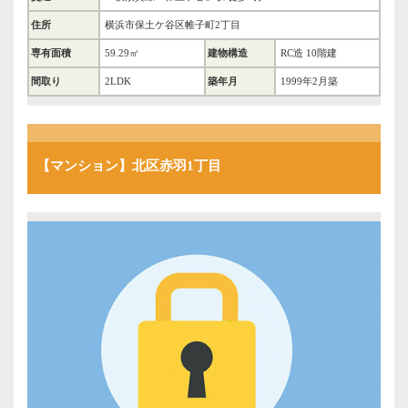
住所
横浜市保土ケ谷区帷子町2丁目
専有面積
59.29㎡
建物構造
RC造 10階建
間取り
2LDK
築年月
1999年2月築
【マンション】北区赤羽1丁目