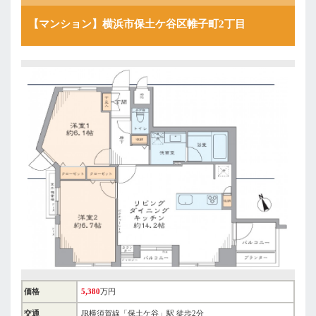
【マンション】横浜市保土ケ谷区帷子町2丁目
価格
5,380
万円
交通
JR横須賀線「保土ケ谷」駅 徒歩2分