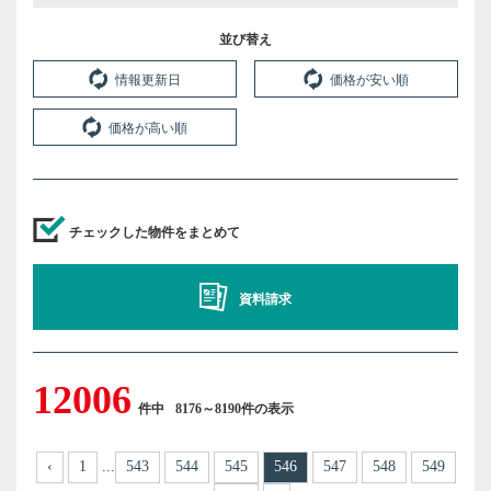
並び替え
情報更新日
価格が安い順
価格が高い順
チェックした物件をまとめて
資料請求
12006
件中
8176～8190件の表示
‹
1
543
544
545
546
547
548
549
...