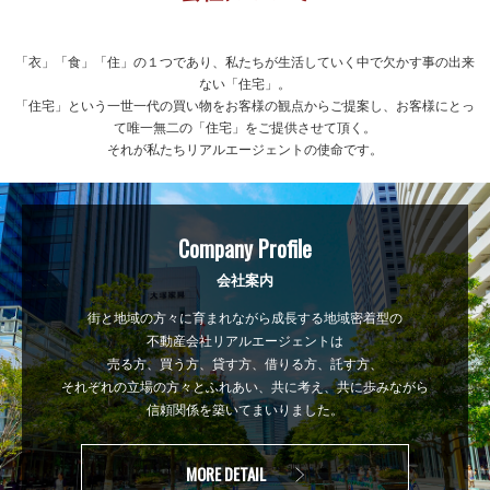
「衣」「食」「住」の１つであり、私たちが生活していく中で欠かす事の出来
ない「住宅」。
「住宅」という一世一代の買い物をお客様の観点からご提案し、お客様にとっ
て唯一無二の「住宅」をご提供させて頂く。
それが私たちリアルエージェントの使命です。
Company Profile
会社案内
街と地域の方々に育まれながら成長する地域密着型の
不動産会社リアルエージェントは
売る方、買う方、貸す方、借りる方、託す方、
それぞれの立場の方々とふれあい、共に考え、共に歩みながら
信頼関係を築いてまいりました。
MORE DETAIL